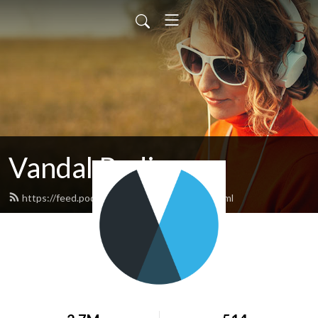
Vandal Radio
https://feed.podbean.com/vandalradio/feed.xml