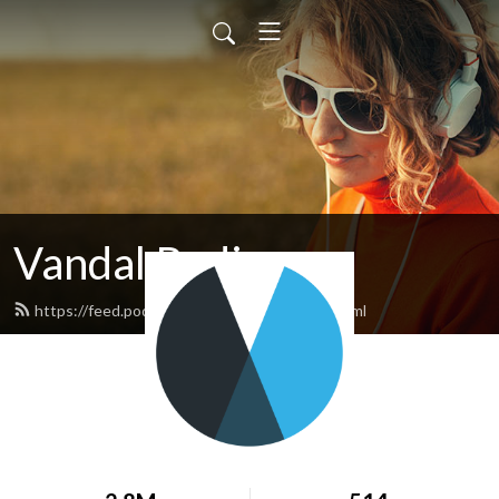
Vandal Radio
https://feed.podbean.com/vandalradio/feed.xml